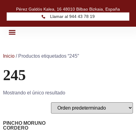
Pérez Galdós Kalea, 16 48010 Bilbao Bizkaia, España
Llamar al 944 43 78 19
Quiénes Somos
Nuestros Productos
Inicio
/ Productos etiquetados “245”
245
Mostrando el único resultado
PINCHO MORUNO
CORDERO