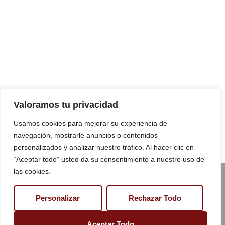
Contáctanos
Horario de
apertura
Pérez Galdós Kalea, 16,
Lunes a Viernes
(Mañanas)
:
48010 Bilbao
9:00–15:00
Bizkaia, España.
Jueves y Viernes
(Tardes)
:
Teléfono:
+34 944 43 78 19
Valoramos tu privacidad
17:30–20:30
Usamos cookies para mejorar su experiencia de
Sábado:
9:00–14:00
navegación, mostrarle anuncios o contenidos
Domingo:
Cerrado
personalizados y analizar nuestro tráfico. Al hacer clic en
“Aceptar todo” usted da su consentimiento a nuestro uso de
las cookies.
©2024 Todos
Política de
Los
Derechos
privacidad
Reservados.
Personalizar
Rechazar Todo
Diseñado Por
Accesibilidad
Serinfor
Marketing
Políticas de
Aceptar Todo