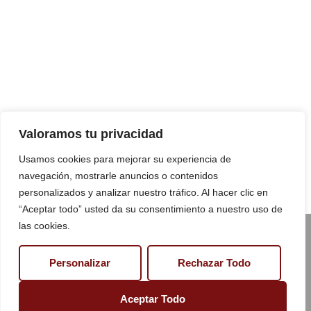
Contáctanos
Horario de
apertura
Pérez Galdós Kalea, 16,
Lunes a Viernes
(Mañanas)
:
48010 Bilbao
9:00–15:00
Bizkaia, España.
Jueves y Viernes
(Tardes)
:
Teléfono:
+34 944 43 78 19
Valoramos tu privacidad
17:30–20:30
Usamos cookies para mejorar su experiencia de
Sábado:
9:00–14:00
navegación, mostrarle anuncios o contenidos
Domingo:
Cerrado
personalizados y analizar nuestro tráfico. Al hacer clic en
“Aceptar todo” usted da su consentimiento a nuestro uso de
las cookies.
©2024 Todos
Política de
Los
Derechos
privacidad
Reservados.
Personalizar
Rechazar Todo
Diseñado Por
Accesibilidad
Serinfor
Marketing
Políticas de
Aceptar Todo
cookies