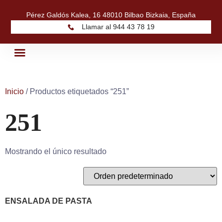
Pérez Galdós Kalea, 16 48010 Bilbao Bizkaia, España
Llamar al 944 43 78 19
Quiénes Somos
Nuestros Productos
Inicio
/ Productos etiquetados “251”
251
Mostrando el único resultado
ENSALADA DE PASTA