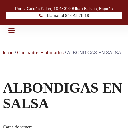
Pérez Galdós Kalea, 16 48010 Bilbao Bizkaia, España
Llamar al 944 43 78 19
Quiénes Somos
Nuestros Productos
Inicio
/
Cocinados Elaborados
/ ALBONDIGAS EN SALSA
ALBONDIGAS EN
SALSA
Carne de ternera