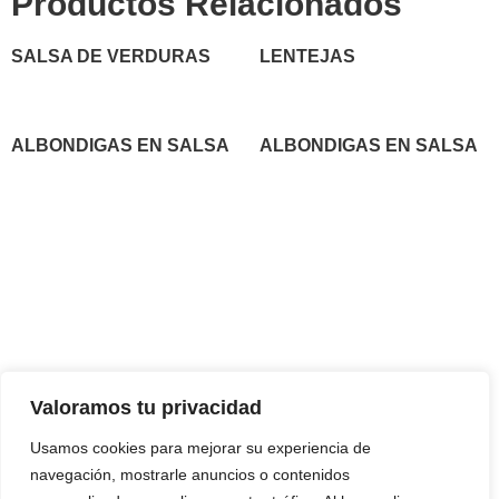
Productos Relacionados
SALSA DE VERDURAS
LENTEJAS
ALBONDIGAS EN SALSA
ALBONDIGAS EN SALSA
Contáctanos
Horario de
apertura
Pérez Galdós Kalea, 16,
Lunes a Viernes
(Mañanas)
:
48010 Bilbao
9:00–15:00
Bizkaia, España.
Jueves y Viernes
(Tardes)
:
Teléfono:
+34 944 43 78 19
Valoramos tu privacidad
17:30–20:30
Usamos cookies para mejorar su experiencia de
Sábado:
9:00–14:00
navegación, mostrarle anuncios o contenidos
Domingo:
Cerrado