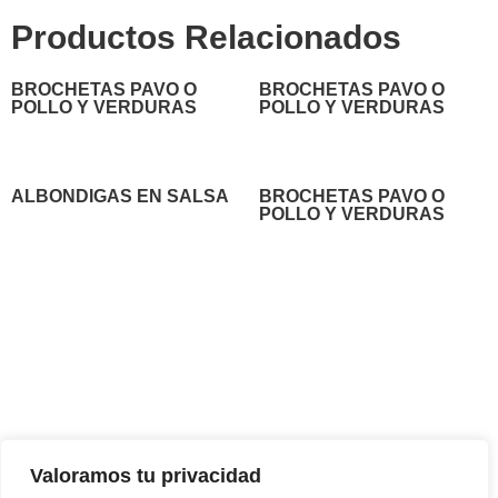
Productos Relacionados
BROCHETAS PAVO O
BROCHETAS PAVO O
POLLO Y VERDURAS
POLLO Y VERDURAS
ALBONDIGAS EN SALSA
BROCHETAS PAVO O
POLLO Y VERDURAS
Contáctanos
Horario de
apertura
Pérez Galdós Kalea, 16,
Lunes a Viernes
(Mañanas)
:
48010 Bilbao
9:00–15:00
Bizkaia, España.
Jueves y Viernes
(Tardes)
:
Teléfono:
+34 944 43 78 19
Valoramos tu privacidad
17:30–20:30