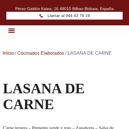
Pérez Galdós Kalea, 16 48010 Bilbao Bizkaia, España
Llamar al 944 43 78 19
Quiénes Somos
Nuestros Productos
Inicio
/
Cocinados Elaborados
/ LASANA DE CARNE
LASANA DE
CARNE
Carne ternera – Pimiento verde y rojo – Zanahoria – Salsa de