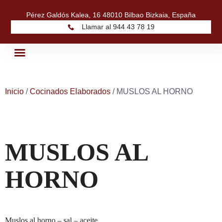
Pérez Galdós Kalea, 16 48010 Bilbao Bizkaia, España
Llamar al 944 43 78 19
Quiénes Somos
Nuestros Productos
Inicio
/
Cocinados Elaborados
/ MUSLOS AL HORNO
MUSLOS AL
HORNO
Muslos al horno – sal – aceite