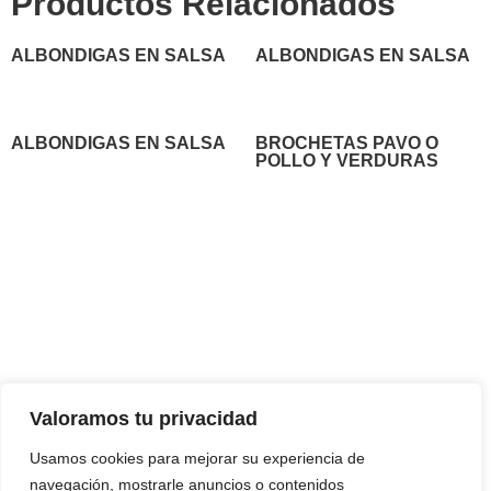
Productos Relacionados
ALBONDIGAS EN SALSA
ALBONDIGAS EN SALSA
ALBONDIGAS EN SALSA
BROCHETAS PAVO O
POLLO Y VERDURAS
Contáctanos
Horario de
apertura
Pérez Galdós Kalea, 16,
Lunes a Viernes
(Mañanas)
:
48010 Bilbao
9:00–15:00
Bizkaia, España.
Jueves y Viernes
(Tardes)
:
Teléfono:
+34 944 43 78 19
Valoramos tu privacidad
17:30–20:30
Usamos cookies para mejorar su experiencia de
Sábado:
9:00–14:00
navegación, mostrarle anuncios o contenidos