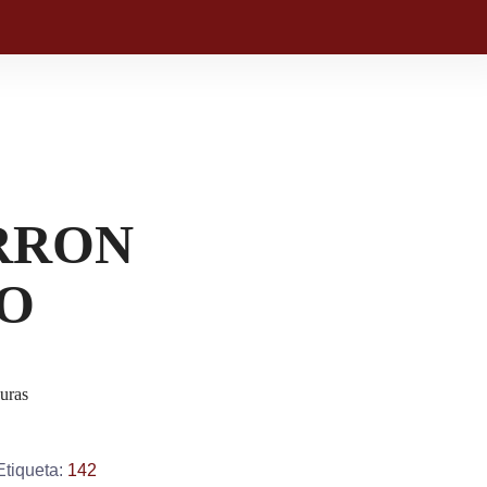
RRON
O
duras
Etiqueta:
142