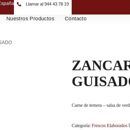
 España
Llamar al 944 43 78 19
Nuestros Productos
Contacto
ISADO
ZANCA
GUISAD
Carne de ternera – salsa de ver
Categoría:
Frescos Elaborados