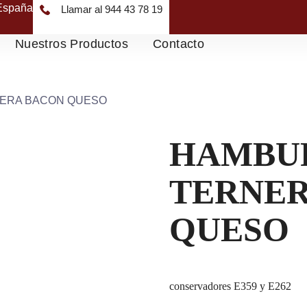
 España
Llamar al 944 43 78 19
Nuestros Productos
Contacto
ERA BACON QUESO
HAMBU
TERNER
QUESO
conservadores E359 y E262