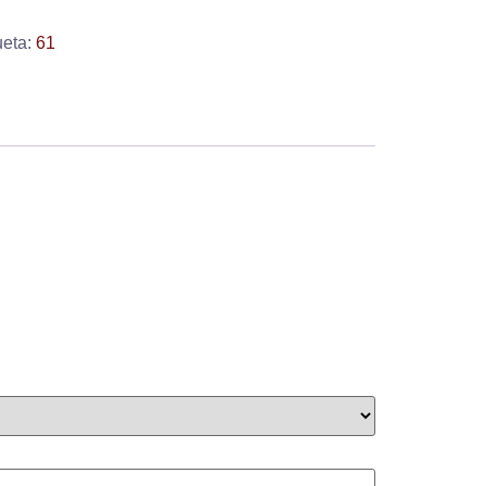
ueta:
61