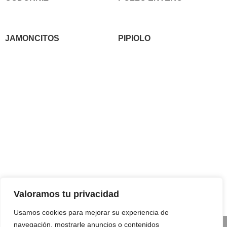
JAMONCITOS
PIPIOLO
Contáctanos
Horario de
apertura
Pérez Galdós Kalea, 16,
Lunes a Viernes
(Mañanas)
:
48010 Bilbao
9:00–15:00
Bizkaia, España.
Jueves y Viernes
(Tardes)
:
Teléfono:
+34 944 43 78 19
17:30–20:30
Sábado:
9:00–14:00
Valoramos tu privacidad
Domingo:
Cerrado
Usamos cookies para mejorar su experiencia de
navegación, mostrarle anuncios o contenidos