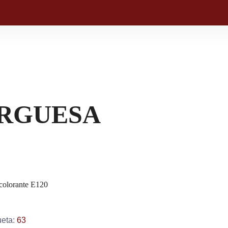
RGUESA
 colorante E120
ueta:
63