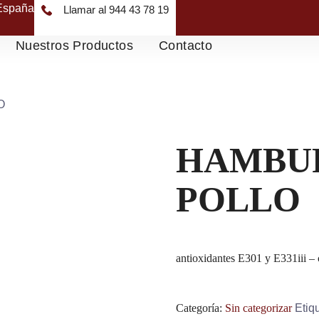
 España
Llamar al 944 43 78 19
Nuestros Productos
Contacto
O
HAMBU
POLLO
antioxidantes E301 y E331iii –
Categoría:
Sin categorizar
Etiq